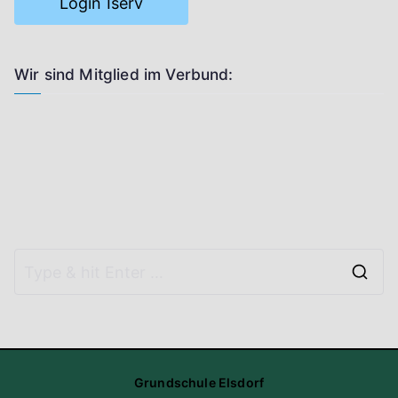
Login Iserv
Wir sind Mitglied im Verbund:
S
e
a
r
Grundschule Elsdorf