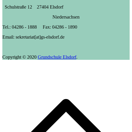
Schulstraße 12 27404 Elsdorf
Niedersachsen
Tel.: 04286 - 1888 Fax: 04286 - 1890
Email: sekretariat[at]gs-elsdorf.de
Copyright © 2020
Grundschule Elsdorf
.
N
o
s