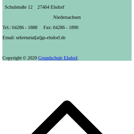
Schulstraße 12 27404 Elsdorf
Niedersachsen
Tel.: 04286 - 1888 Fax: 04286 - 1890
Email: sekretariat[at]gs-elsdorf.de
Copyright © 2020
Grundschule Elsdorf
.
N
o
s