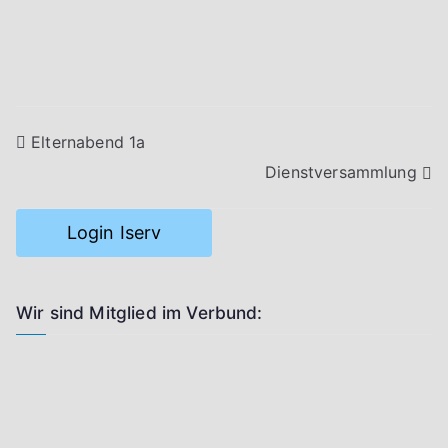
Beitragsnavigation
Elternabend 1a
Dienstversammlung
Login Iserv
Wir sind Mitglied im Verbund: