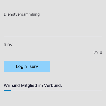
Dienstversammlung
Beitragsnavigation
DV
DV
Login Iserv
Wir sind Mitglied im Verbund: