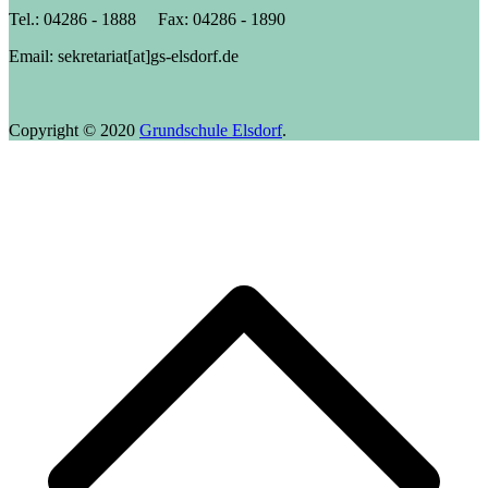
Tel.: 04286 - 1888 Fax: 04286 - 1890
Email: sekretariat[at]gs-elsdorf.de
Copyright © 2020
Grundschule Elsdorf
.
N
o
s